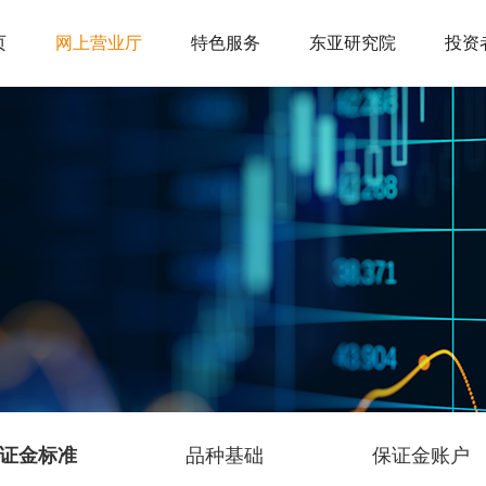
页
网上营业厅
特色服务
东亚研究院
投资
交易咨询服务
投教活动
关于我们
投教视频
信息公示
交易咨询产品
数字期货
诚聘英才
法律法规
联系我们
防
开户服务
交易服务
下载中心
极速开户
交易日历
手机软件
开户指南
手续费标准
电脑软件
银期转账
保证金标准
资料下载
网上开户
品种基础
保证金账户
证金标准
品种基础
保证金账户