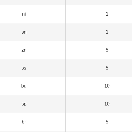
ni
1
sn
1
zn
5
ss
5
bu
10
sp
10
br
5