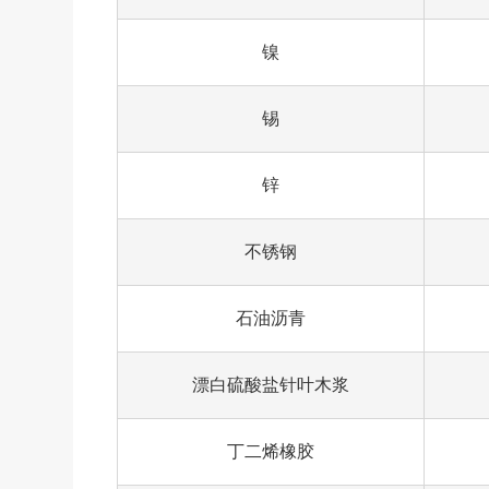
镍
锡
锌
不锈钢
石油沥青
漂白硫酸盐针叶木浆
丁二烯橡胶