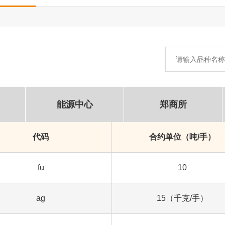
能源中心
郑商所
代码
合约单位（吨/手）
fu
10
ag
15（千克/手）