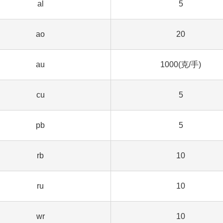
al
5
ao
20
au
1000(克/手)
cu
5
pb
5
rb
10
ru
10
wr
10