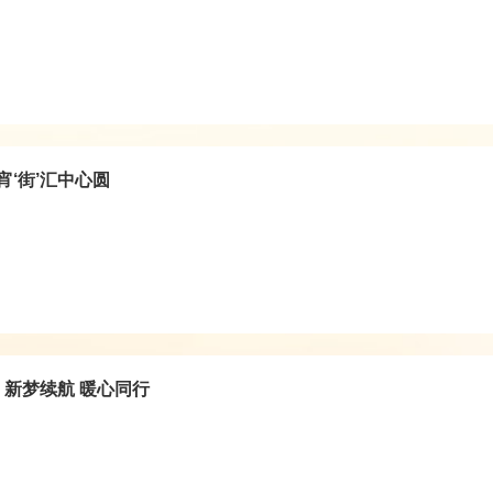
宵‘街’汇中心圆
新梦续航 暖心同行