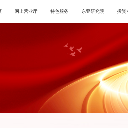
页
网上营业厅
特色服务
东亚研究院
投资
交易咨询服务
投教活动
关于我们
投教视频
信息公示
交易咨询产品
数字期货
诚聘英才
法律法规
联系我们
防
开户服务
交易服务
下载中心
极速开户
交易日历
手机软件
开户指南
手续费标准
电脑软件
银期转账
保证金标准
资料下载
网上开户
品种基础
保证金账户