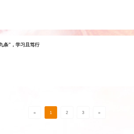
九条”，学习且笃行
«
1
2
3
»