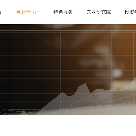
页
网上营业厅
特色服务
东亚研究院
投资
交易咨询服务
投教活动
关于我们
投教视频
信息公示
交易咨询产品
数字期货
诚聘英才
法律法规
联系我们
防
开户服务
交易服务
下载中心
极速开户
交易日历
手机软件
开户指南
手续费标准
电脑软件
银期转账
保证金标准
资料下载
网上开户
品种基础
保证金账户