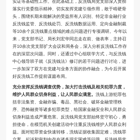
实证等基础性工作。在此基础上，反洗钱局党支部深入贯彻
落实行党委指示精神、切实发挥党建引领作用，敢于啃硬骨
头，围绕长期未能解决的受益所有人识别、特定非金融行业
反洗钱监管、反洗钱处罚、反洗钱数据运用、定向金融制裁
等10余个反洗钱重点领域的难点问题进行专项调研。今年以
来，党支部书记、局长刘宏华同志走在前、做表率，主持召
开10余次党支部扩大会议和局务会，深入分析反洗钱工作存
在的深层次问题。同时，还通过中心组联学方式，与反洗钱
中心领导班子就《反洗钱法》修订的若干问题进行讨论，进
一步加深了双方在党建与业务方面的协作融合，为今后开展
好反洗钱工作提前谋篇布局。
充分发挥反洗钱调查优势，加大打击洗钱及相关犯罪力度，
维护人民群众切身利益，让人民群众满意。
洗钱上游犯罪包
括非法集资、金融诈骗、毒品、黑社会、破坏金融管理秩
序、恐怖融资等诸多犯罪类型，给国家金融安全和人民群众
切身利益造成严重危害。反洗钱局党支部始终坚守初心，勇
担使命，在模范机关创建活动中注重反洗钱维护人民群众利
益。面对犯罪资金快速转移，洗钱证据收集固定难，洗钱罪
立案、起诉和审判中存在诸多现实困难等问题，反洗钱局党