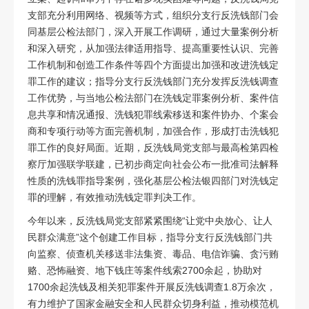
支部充分利用网络、视频等方式，组织分支行反洗钱部门会
同基层公检法部门，深入开展工作调研，通过大量案例分析
和深入研究，从加强法律适用指导、提高重要性认识、完善
工作机制和创造工作条件等四个方面提出加强和改进洗钱定
罪工作的建议；指导分支行反洗钱部门充分发挥反洗钱调查
工作优势，与当地公检法部门在洗钱定罪案例分析、案件信
息共享和情况通报、洗钱犯罪线索移送和案件协办、个案会
商和专项行动等方面完善机制，加强合作，形成打击洗钱犯
罪工作的良好局面。近期，反洗钱局党支部与最高检第四检
察厅加强联学联建，已初步商定向社会公布一批准司法解释
性质的洗钱罪指导案例，强化基层公检法银四部门对洗钱定
罪的理解，有效推动洗钱定罪判决工作。
今年以来，反洗钱局党支部紧紧围绕“让党中央放心、让人
民群众满意”这个创建工作目标，指导分支行反洗钱部门共
向监察、侦查机关移送非法集资、毒品、电信诈骗、贪污贿
赂、恐怖融资、地下钱庄等案件线索2700余起，协助对
1700余起洗钱及相关犯罪案件开展反洗钱调查1.8万余次，
有力维护了国家金融安全和人民群众切身利益，推动模范机