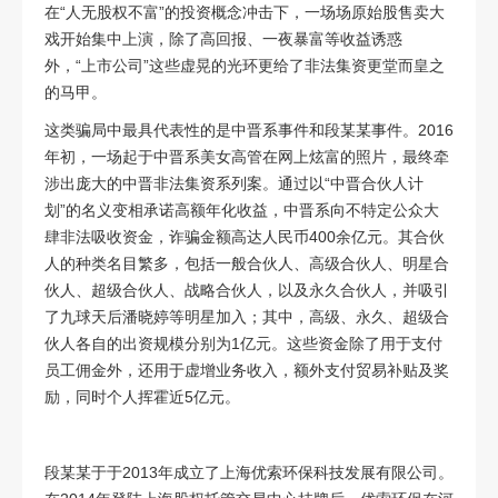
在
“
人无股权不富
”
的投资概念冲击下，一场场原始股售卖大
戏开始集中上演，除了高回报、一夜暴富等收益诱惑
外，
“
上市公司
”
这些虚晃的光环更给了非法集资更堂而皇之
的马甲。
这类骗局中最具代表性的是中晋系事件和段某某事件。
2016
年初，一场起于中晋系美女高管在网上炫富的照片，最终牵
涉出庞大的中晋非法集资系列案。通过以
“
中晋合伙人计
划
”
的名义变相承诺高额年化收益，中晋系向不特定公众大
肆非法吸收资金，诈骗金额高达人民币
400
余亿元。其合伙
人的种类名目繁多，包括一般合伙人、高级合伙人、明星合
伙人、超级合伙人、战略合伙人，以及永久合伙人，并吸引
了九球天后潘晓婷等明星加入；其中，高级、永久、超级合
伙人各自的出资规模分别为
1
亿元。这些资金除了用于支付
员工佣金外，还用于虚增业务收入，额外支付贸易补贴及奖
励，同时个人挥霍近
5
亿元。
段某某于于
2013
年成立了上海优索环保科技发展有限公司。