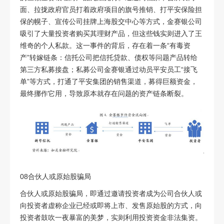
面、拉拢政府官员打着政府项目的旗号推销、打平安保险担
保的幌子、宣传公司挂牌上海股交中心等方式，金赛银公司
吸引了大量投资者购买其理财产品，但这些钱实则进入了王
维奇的个人私款。这一事件的背后，存在着一条
“
有毒资
产
”
转嫁链条：信托公司把信托贷款、债权等问题产品转给
第三方私募接盘；私募公司金赛银通过动员平安员工
“
接飞
单
”
等方式，打通了平安集团的销售渠道，募得巨额资金，
最终挪作它用，导致原本就存在问题的资产链条断裂。
08
合伙人或原始股骗局
合伙人或原始股骗局，即通过邀请投资者成为公司合伙人或
向投资者虚称企业已经或即将上市、发售原始股的方式，向
投资者鼓吹一夜暴富的美梦，实则利用投资资金非法集资。