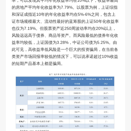
率，可以发现其平均年化收益率均在
10%
以下，收益率最高
的房地产平均年化收益率为
7.79%
。以股票为例，上证综指
和深证成指近
10
年的年化收益率均在
5%-6%
之间，包含上
证市场规模最大、流动性最好的蓝筹股的上证
50
年化收益率
也仅为
7.19%
。但股票资产近
250
周波动率均在
20%
以上，
风险远远高于债券、商品等资产。而风险最低的债券年化收
益率均较低，上证国债为
3.28%
，中证公司债为
5.25%
。由
此可见，高收益率低风险是一个巨大的投资骗局，在当前各
类资产市场回报率较低的情况下，可以说承诺超过
10%
收益
的短期产品基本上都是骗局。