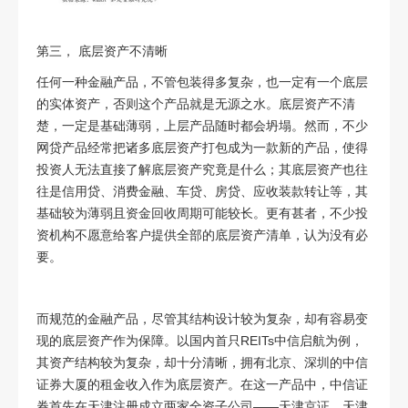
第三， 底层资产不清晰
任何一种金融产品，不管包装得多复杂，也一定有一个底层
的实体资产，否则这个产品就是无源之水。底层资产不清
楚，一定是基础薄弱，上层产品随时都会坍塌。然而，不少
网贷产品经常把诸多底层资产打包成为一款新的产品，使得
投资人无法直接了解底层资产究竟是什么；其底层资产也往
往是信用贷、消费金融、车贷、房贷、应收装款转让等，其
基础较为薄弱且资金回收周期可能较长。更有甚者，不少投
资机构不愿意给客户提供全部的底层资产清单，认为没有必
要。
而规范的金融产品，尽管其结构设计较为复杂，却有容易变
现的底层资产作为保障。以国内首只
REITs
中信启航为例，
其资产结构较为复杂，却十分清晰，拥有北京、深圳的中信
证券大厦的租金收入作为底层资产。在这一产品中，中信证
券首先在天津注册成立两家全资子公司
——
天津京证、天津