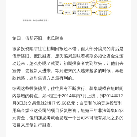
第四，借新还旧、庞氏融资
很多投资陷阱往往初期回报还不错，但大部分骗局的背后是
借新还旧、庞氏融资。庞氏骗局意味着初期必须让资金先滚
动起来，怎么办呢？就要让初期投资者尝到甜头，让他们去
宣传，去拉新人进来。等到进来的人越来越多的时候，再卷
款跑路，这对集资方是最有利的。
综观这些投资骗局，往往具有不断发行、募集规模在短时间
内暴增的特点。如
e
租宝于
2014
年内
7
月上线，到
2014
年
12
月
8
日总交易量就达到
745.68
亿元；白昊和他的昊达投资利
用乌金煤业这公司的项目反复融资，短短三年非法筹集
52
亿
元资金，但稍加思考就会发现一个公司不可能有如此之多的
项目来反复进行融资。