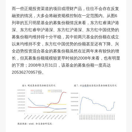
而一些正规投资渠道的项目或理财产品，往往不会存在反复
融资的情况，大多会将融资规模控制在一定范围内。从图
6
列举的五只明星基金的募集份额情况来看，东方红睿满沪港
深、东方红睿华沪港深、东方红沪港深、东方红中国优势的
募集份额均维持得十分平稳，其中前两只基金的份额在成立
以来均维持不变，东方红中国优势的份额甚至还有下降。兴
全趋势投资混合基金的募集份额虽然在近两年来有较快的增
长，但其募集份额规模较更早时候的
2008
年来看，也有明显
的下滑；
2008
年
3
月
31
日，该基金的募集份额一度高达
20536270957
份。