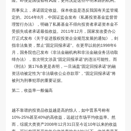
险。即便是国债都有风险，更何况是这些不明来路的机构。
而事实上，承诺固定收益、保本收益是违反我国有关监管规
定的。
2014
年
8
月，中国证监会发布《私募投资基金监督管
理暂行办法》，明确了私募基金不得向投资者承诺资本金不
受损失或者承诺最低收益。
2011
年
12
月，国家发改委办公
厅正式发布《关于促进股权投资企业规范发展的通知》，剑
指非法集资，禁止
“
固定回报承诺
”
。在更早以前的
1998
年
6
月，国务院也已发布《非法金融机构和非法金融业务活动取
缔办法》，首次明文涉及
“
固定回报承诺
”
的违法可能性。而
《刑法》第
176
条更是表明，一旦涵盖
“
固定回报承诺
”
的融
资活动被定性为
“
非法吸收公众存款罪
”
，
“
固定回报承诺
”
将
被列为刑事犯罪的重要证据。
第二，收益率一般偏高
越不靠谱的投资品收益越是高的惊人，如中晋系号称有
10%-25%
甚至
40%
的高收益，远超过市场平均收益率。然
而，综观大类资产
2008
年
12
月
31
日至今近
10
年以来的收益