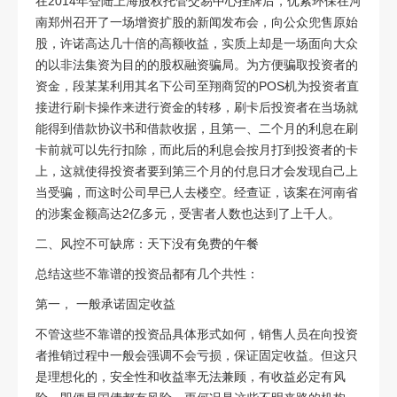
在
2014
年登陆上海股权托管交易中心挂牌后，优索环保在河
南郑州召开了一场增资扩股的新闻发布会，向公众兜售原始
股，许诺高达几十倍的高额收益，实质上却是一场面向大众
的以非法集资为目的的股权融资骗局。为方便骗取投资者的
资金，段某某利用其名下公司至翔商贸的
POS
机为投资者直
接进行刷卡操作来进行资金的转移，刷卡后投资者在当场就
能得到借款协议书和借款收据，且第一、二个月的利息在刷
卡前就可以先行扣除，而此后的利息会按月打到投资者的卡
上，这就使得投资者要到第三个月的付息日才会发现自己上
当受骗，而这时公司早已人去楼空。经查证，该案在河南省
的涉案金额高达
2
亿多元，受害者人数也达到了上千人。
二、风控不可缺席：天下没有免费的午餐
总结这些不靠谱的投资品都有几个共性：
第一， 一般承诺固定收益
不管这些不靠谱的投资品具体形式如何，销售人员在向投资
者推销过程中一般会强调不会亏损，保证固定收益。但这只
是理想化的，安全性和收益率无法兼顾，有收益必定有风